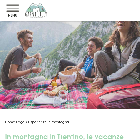
MENU
Home Page
>
Esperienze in montagna
In montagna in Trentino, le vacanze