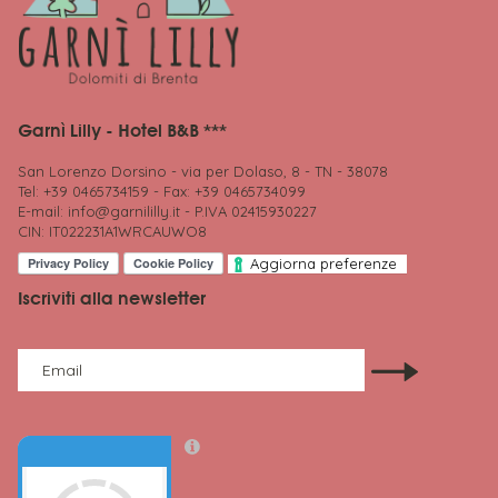
Garnì Lilly - Hotel B&B ***
San Lorenzo Dorsino - via per Dolaso, 8 - TN - 38078
Tel: +39 0465734159 - Fax: +39 0465734099
E-mail:
info@garnililly.it
- P.IVA 02415930227
CIN: IT022231A1WRCAUWO8
Aggiorna preferenze
Iscriviti alla newsletter
Email