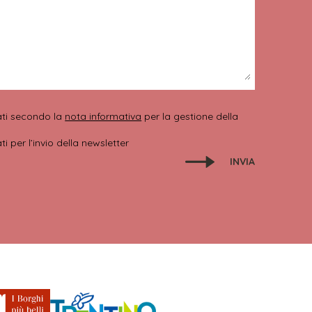
ati secondo la
nota informativa
per la gestione della
 per l’invio della newsletter
INVIA