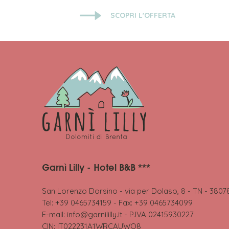
SCOPRI L'OFFERTA
Garnì Lilly - Hotel B&B ***
San Lorenzo Dorsino - via per Dolaso, 8 - TN - 3807
Tel: +39 0465734159 - Fax: +39 0465734099
E-mail:
info@garnililly.it
- P.IVA 02415930227
CIN: IT022231A1WRCAUWO8