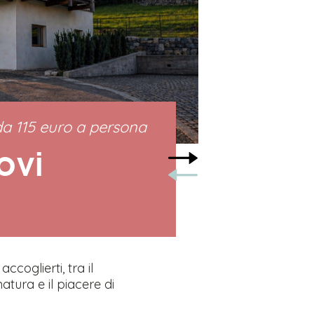
da 115 euro a persona
ovi
dal 26/12
Ear
ccoglierti, tra il
Concediti i
natura e il piacere di
con il giust