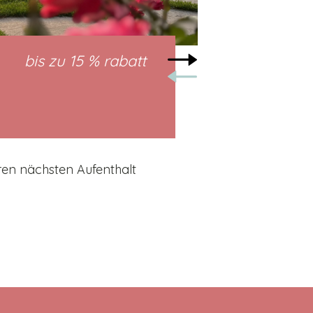
bis zu 15 % rabatt
vom 03/04
Län
hren nächsten Aufenthalt
Längere Au
ANG