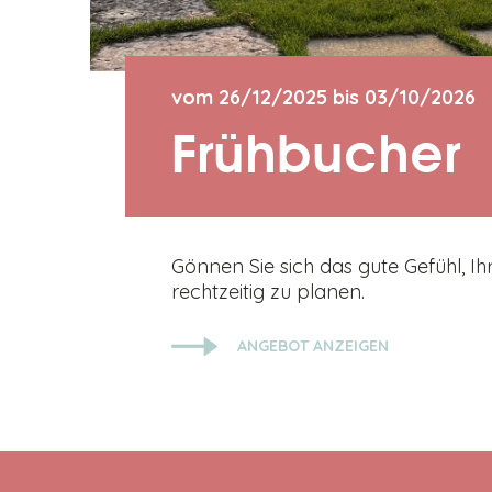
n
vom 26/12/2025 bis 03/10/2026
Frühbucher
u
Gönnen Sie sich das gute Gefühl, I
r
rechtzeitig zu planen.
ANGEBOT ANZEIGEN