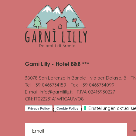
Garnì Lilly - Hotel B&B ***
38078 San Lorenzo in Banale - via per Dolaso, 8 - T
Tel: +39 0465734159 - Fax: +39 0465734099
E-mail:
info@garnililly.it
- P.IVA 02415930227
CIN: IT022231A1WRCAUWO8
Einstellungen aktualisi
Anmeldung Newsletter
Email