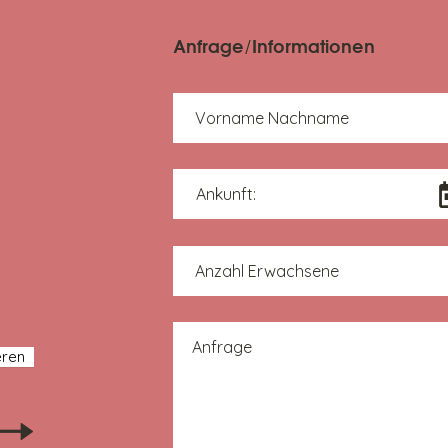
Anfrage/Informationen
Vorname Nachname
Ankunft:
N
Anzahl Erwachsene
Anfrage
eren