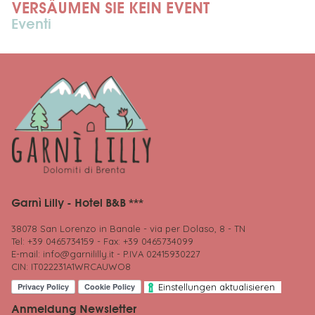
VERS
ÄUMEN SIE KEIN EVENT
Eventi
Garnì Lilly - Hotel B&B ***
38078 San Lorenzo in Banale - via per Dolaso, 8 - TN
Tel: +39 0465734159 - Fax: +39 0465734099
E-mail:
info@garnililly.it
- P.IVA 02415930227
CIN: IT022231A1WRCAUWO8
Einstellungen aktualisieren
Anmeldung Newsletter